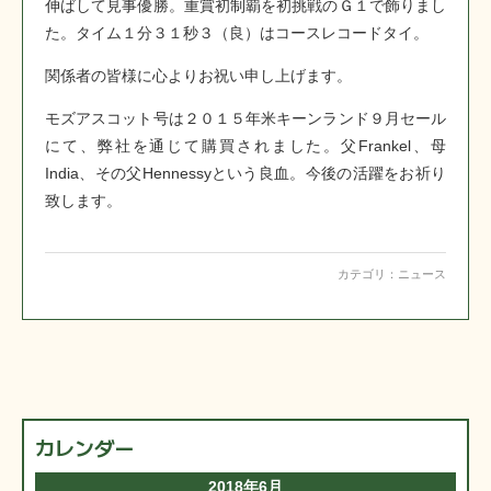
伸ばして見事優勝。重賞初制覇を初挑戦のＧ１で飾りまし
た。タイム１分３１秒３（良）はコースレコードタイ。
関係者の皆様に心よりお祝い申し上げます。
モズアスコット号は２０１５年米キーンランド９月セール
にて、弊社を通じて購買されました。父Frankel、母
India、その父Hennessyという良血。今後の活躍をお祈り
致します。
カテゴリ：
ニュース
カレンダー
2018年6月