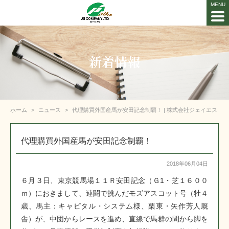
新着情報
ホーム
ニュース
代理購買外国産馬が安田記念制覇！ | 株式会社ジェイエス
代理購買外国産馬が安田記念制覇！
2018年06月04日
６月３日、東京競馬場１１Ｒ安田記念（Ｇ1・芝１６００
ｍ）におきまして、連闘で挑んだモズアスコット号（牡４
歳、馬主：キャピタル・システム様、栗東・矢作芳人厩
舎）が、中団からレースを進め、直線で馬群の間から脚を