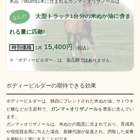
本品（960ml)1本に含まれるガンマ＝オリザノールは
大型トラック1台分の米ぬか油に含ま
なんと!
れる量に匹敵!
15,400
円
特別価格
1本
（税込）
※「ボディービルダー」は、薬品類ではありません。
ボディービルダーの期待できる効果
ボディービルダーは、独自にブレンドされた米ぬか油、サトウキ
ガンマ＝オリザノール
ビ糖などが主原料で、
を豊富に含んでい
ます。
ガンマ＝オリザノールは、米ぬかの脂質に含まれており、育成馬
や現役競走馬に与えた場合、新陳代謝が促進され、摂取した栄養
を無駄なく実にすることができ、