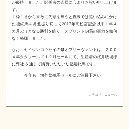
が優勝しました。関係者の皆様に心よりお祝い申し上げま
す。
１枠１番から果敢に先頭を奪うと直線では追い込みにかけ
た後続馬を鼻差振り切って2017年高松宮記念以来１年４
カ月ぶりとなる勝利を飾り、スプリントGⅠ馬の実力を如何
なく発揮しました。
なお、セイウンコウセイの母オブザーヴァントは、２００
４年タタソールズ１２月セールにて、生産者の桜井牧場様
に弊社 を通じて購買いただいた繁殖牝馬です。
今年も、海外繁殖馬セールにご注目下さい。
カテゴリ：
ニュース