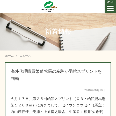
新着情報
ホーム
ニュース
海外代理購買繁殖牝馬の産駒が函館スプリントを
制覇！
2018年06月18日
６月１７日、第２５回函館スプリント（Ｇ３・函館競馬場
芝１２００ｍ）におきまして、セイウンコウセイ（馬主：
西山茂行様、美浦・上原博之厩舎、生産者：桜井牧場様）