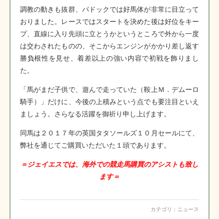
調教の動きも抜群、パドックでは好馬体が非常に目立って
おりました。レースではスタートを決めた後は好位をキー
プ、直線に入り先頭に立とうかというところで外から一度
は交わされたものの、そこからエンジンがかかり差し返す
勝負根性を見せ、着差以上の強い内容で初戦を飾りまし
た。
「馬がまだ子供で、遊んで走っていた（鞍上Ｍ．デムーロ
騎手）」だけに、今後の上積みという点でも要注目といえ
ましょう。さらなる活躍を御祈り申し上げます。
同馬は２０１７年の英国タタソールズ１０月セールにて、
弊社を通じてご購買いただいた１頭であります。
＝ジェイエスでは、海外での競走馬購買のアシストも致し
ます＝
カテゴリ：
ニュース