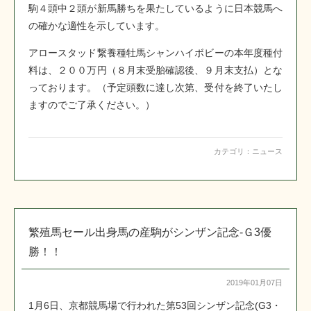
駒４頭中２頭が新馬勝ちを果たしているように日本競馬へ
の確かな適性を示しています。
アロースタッド繋養種牡馬シャンハイボビーの本年度種付
料は、２００万円（８月末受胎確認後、９月末支払）とな
っております。（予定頭数に達し次第、受付を終了いたし
ますのでご了承ください。）
カテゴリ：
ニュース
繁殖馬セール出身馬の産駒がシンザン記念-Ｇ3優
勝！！
2019年01月07日
1月6日、京都競馬場で行われた第53回シンザン記念(G3・