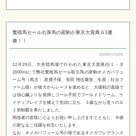
繁殖馬セール出身馬の産駒が東京大賞典Ｇ1優
勝！！
2019年01月03日
12月29日、大井競馬場で行われた東京大賞典(G１・ダ
2000m)にて弊社繁殖馬セール取引馬の産駒オメガパフュ
ーム号（馬主： 原禮子様、安田 翔伍厩舎、生産：社台フ
ァーム様）が後方からレースを進めると、大接戦の直線で
は強心臓ぶりを発揮しゴール手前でゴールドドリーム、ケ
イティブレイブを捕えて先頭に立ち、３歳ながら堂々のＧ
１初制覇を果たしました。
関係者の皆様に心よりお祝い申し上げますとともに、今後
の更なるご活躍を祈念いたします。
なお、オメガパフューム号の母であるオメガフレグランス