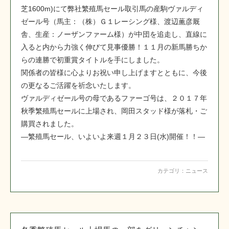
芝1600m)にて弊社繁殖馬セール取引馬の産駒ヴァルディ
ゼール号（馬主：（株）Ｇ１レーシング様、渡辺薫彦厩
舎、生産：ノーザンファーム様）が中団を追走し、直線に
入ると内から力強く伸びて見事優勝！１１月の新馬勝ちか
らの連勝で初重賞タイトルを手にしました。
関係者の皆様に心よりお祝い申し上げますとともに、今後
の更なるご活躍を祈念いたします。
ヴァルディゼール号の母であるファーゴ号は、２０１７年
秋季繁殖馬セールに上場され、岡田スタッド様が落札・ご
購買されました。
―繁殖馬セール、いよいよ来週１月２３日(水)開催！！―
カテゴリ：
ニュース