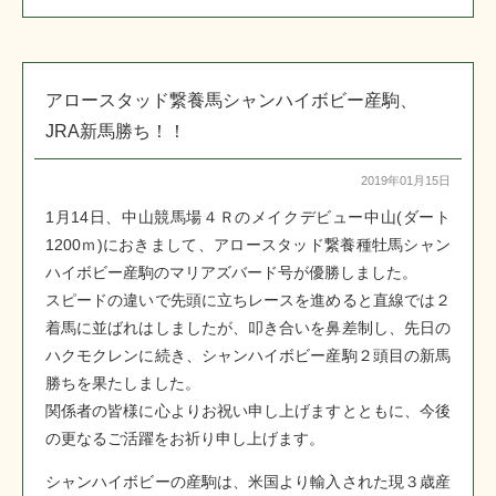
アロースタッド繋養馬シャンハイボビー産駒、
JRA新馬勝ち！！
2019年01月15日
1月14日、中山競馬場４Ｒのメイクデビュー中山(ダート
1200ｍ)におきまして、アロースタッド繋養種牡馬シャン
ハイボビー産駒のマリアズバード号が優勝しました。
スピードの違いで先頭に立ちレースを進めると直線では２
着馬に並ばれはしましたが、叩き合いを鼻差制し、先日の
ハクモクレンに続き、シャンハイボビー産駒２頭目の新馬
勝ちを果たしました。
関係者の皆様に心よりお祝い申し上げますとともに、今後
の更なるご活躍をお祈り申し上げます。
シャンハイボビーの産駒は、米国より輸入された現３歳産