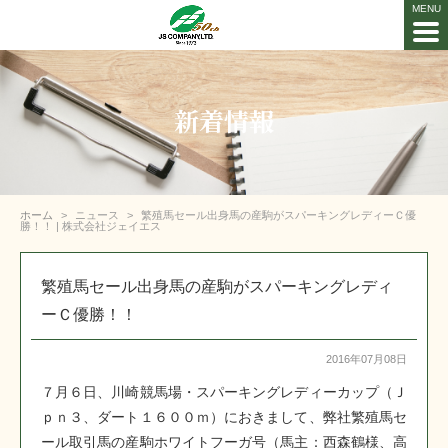
新着情報
ホーム
ニュース
繁殖馬セール出身馬の産駒がスパーキングレディーＣ優
勝！！ | 株式会社ジェイエス
繁殖馬セール出身馬の産駒がスパーキングレディ
ーＣ優勝！！
2016年07月08日
７月６日、川崎競馬場・スパーキングレディーカップ（Ｊ
ｐｎ３、ダート１６００ｍ）におきまして、弊社繁殖馬セ
ール取引馬の産駒ホワイトフーガ号（馬主：西森鶴様、高