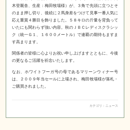
木登厩舎、生産：梅田牧場様）が、３角で先頭に立つとそ
のまま押し切り、後続に２馬身差をつけて見事一番人気に
応え重賞４勝目を飾りました。５８キロの斤量を背負って
いたにも関わらず強い内容。秋のＪＢＣレディスクラシッ
ク（統一Ｇ１、１６００メートル）で連覇の期待もますま
す高まります。
関係者の皆様に心よりお祝い申し上げますとともに、今後
の更なるご活躍を祈念いたします。
なお、ホワイトフーガ号の母であるマリーンウィナー号
は、２００９年当セールに上場され、梅田牧場様が落札・
ご購買されました。
カテゴリ：
ニュース