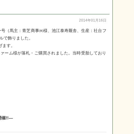
2014年01月16日
ー号（馬主：青芝商事㈱様、池江泰寿厩舎、生産：社台フ
ルで飾りました。
げます。
ァーム様が落札・ご購買されました。当時受胎しており
催!!―