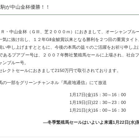
産駒が中山金杯優勝！！
Ｒ・中山金杯（ＧⅢ、芝２０００ｍ）におきまして、オーシャンブル
一気に抜け出し、１２年GⅡ金鯱賞以来となる勝利を２つ目の重賞タイト
い申し上げますとともに、今後の本馬の益々のご活躍をお祈り申し上
あるプアプー号は、２００７年弊社繁殖馬セールに上場され、社台フ
ャンブルー号。
レクトセールにおきまして2150万円で取引されております。
の一部をグリーンチャンネル『馬産地通信』にて放送
1月17日(金)15：30～16：00
1月19日(日)22：30～23：00
1月21日(火)16：00～16：30
―冬季繁殖馬セールはいよいよ来週1月22日(水)開