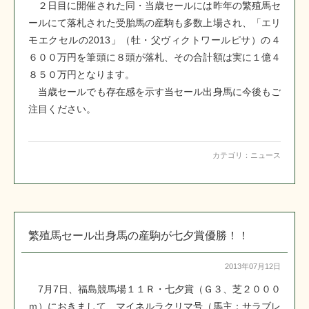
２日目に開催された同・当歳セールには昨年の繁殖馬セ
ールにて落札された受胎馬の産駒も多数上場され、「エリ
モエクセルの2013」（牡・父ヴィクトワールピサ）の４
６００万円を筆頭に８頭が落札、その合計額は実に１億４
８５０万円となります。
当歳セールでも存在感を示す当セール出身馬に今後もご
注目ください。
カテゴリ：
ニュース
繁殖馬セール出身馬の産駒が七夕賞優勝！！
2013年07月12日
7月7日、福島競馬場１１Ｒ・七夕賞（Ｇ３、芝２０００
ｍ）におきまして、マイネルラクリマ号（馬主：サラブレ