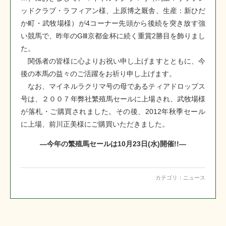
ッドクラブ・ラフィアン様、上原博之厩舎、生産：新ひだ
か町・武牧場様）が4コーナー先頭から後続を突き放す強
い競馬で、昨年のGⅢ京都金杯に続く重賞2勝目を飾りまし
た。
関係者の皆様に心よりお祝い申し上げますとともに、今
後の本馬の益々のご活躍をお祈り申し上げます。
なお、マイネルラクリマ号の母であるティアドロップス
号は、２００７年弊社繁殖馬セールに上場され、武牧場様
が落札・ご購買されました。その後、2012年秋季セール
に上場、前川正美様にご購買いただきました。
―今年の繁殖馬セールは10月23日(水)開催!!―
カテゴリ：
ニュース