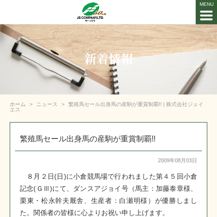
新着情報
ホーム
ニュース
繁殖馬セール出身馬の産駒が重賞制覇!! | 株式会社ジェイ
エス
繁殖馬セール出身馬の産駒が重賞制覇!!
2009年08月03日
８月２日(日)に小倉競馬場で行われました第４５回小倉
記念(ＧⅢ)にて、ダンスアジョイ号（馬主：加藤泰章様、
栗東・松永幹夫厩舎、生産者：白瀬明様）が優勝しまし
た。関係者の皆様に心よりお祝い申し上げます。