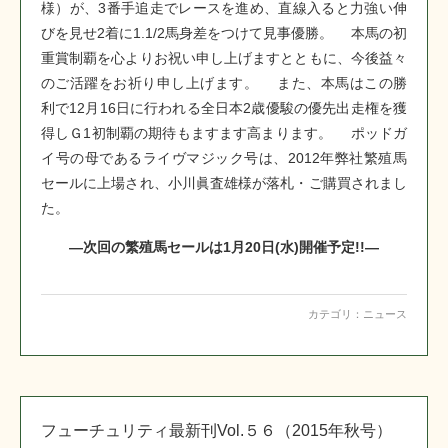
様）が、3番手追走でレースを進め、直線入ると力強い伸
びを見せ2着に1.1/2馬身差をつけて見事優勝。 本馬の初
重賞制覇を心よりお祝い申し上げますとともに、今後益々
のご活躍をお祈り申し上げます。 また、本馬はこの勝
利で12月16日に行われる全日本2歳優駿の優先出走権を獲
得しＧ1初制覇の期待もますます高まります。 ポッドガ
イ号の母であるライヴマジック号は、2012年弊社繁殖馬
セールに上場され、小川眞査雄様が落札・ご購買されまし
た。
―次回の繁殖馬セールは1月20日(水)開催予定!!―
カテゴリ：
ニュース
フューチュリティ最新刊Vol.５６（2015年秋号）