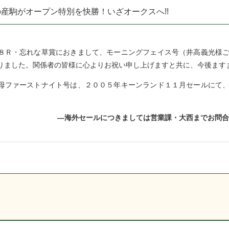
産駒がオープン特別を快勝！いざオークスへ!!
Ｒ・忘れな草賞におきまして、モーニングフェイス号（井高義光様ご
りました。関係者の皆様に心よりお祝い申し上げますと共に、今後ます
ファーストナイト号は、２００５年キーンランド１１月セールにて、
―海外セールにつきましては営業課・大西までお問合