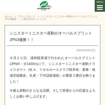
ホーム
アロースタッド
シニスターミニスター産駒がオーバルスプリント
JPN3優勝！！ | 株式会社ジェイエス
シニスターミニスター産駒がオーバルスプリント
JPN3優勝！！
2023年09月21日
９月２０日、浦和競馬場で行われたオーバルスプリント
(JPNIII・ダ1400m)にて、シニスターミニスター産駒ドラ
イスタウト（牡４、ＹＧＧホースクラブ様所有、栗東・牧
浦充徳厩舎、生産・下河辺牧場様）が重賞２勝目を飾りま
した！
今後も産駒のさらなる活躍、そして皆様からの応援をよろ
しくお願い申し上げます。