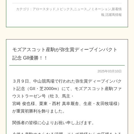
カテゴリ：
アロースタッド
,
トピックス
,
ニュース
,
ノミネーション
,
新着情
報
,
活躍馬情報
モズアスコット産駒が弥生賞ディープインパクト
記念 GII優勝！！
2025年03月10日
３月９日、中山競馬場で行われた弥生賞ディープインパク
ト記念（GII・芝2000m）にて、モズアスコット産駒ファ
ウストラーゼン号（牡 3、馬主・
宮崎 俊也様、栗東・西村 真幸厩舎、生産・友田牧場様）
が重賞初勝利を飾りました。
関係者の皆様に心よりお祝い申し上げます。