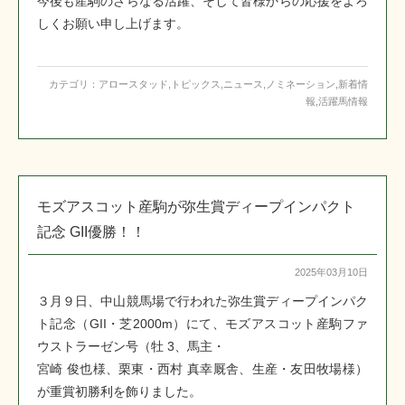
今後も産駒のさらなる活躍、そして皆様からの応援をよろ
しくお願い申し上げます。
カテゴリ：
アロースタッド
,
トピックス
,
ニュース
,
ノミネーション
,
新着情
報
,
活躍馬情報
モズアスコット産駒が弥生賞ディープインパクト
記念 GII優勝！！
2025年03月10日
３月９日、中山競馬場で行われた弥生賞ディープインパク
ト記念（GII・芝2000m）にて、モズアスコット産駒ファ
ウストラーゼン号（牡 3、馬主・
宮崎 俊也様、栗東・西村 真幸厩舎、生産・友田牧場様）
が重賞初勝利を飾りました。