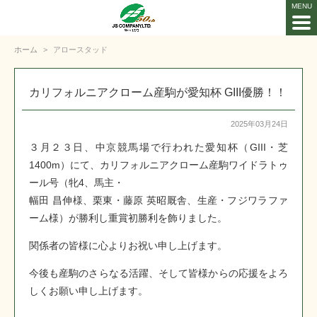
ホーム
アロースタッド
カリフォルニアクローム産駒が愛知杯 GIII優勝！！
2025年03月24日
３月２３日、中京競馬場で行われた愛知杯（GIII・芝
1400m）にて、カリフォルニアクローム産駒ワイドラトゥ
ール号（牝4、馬主・
幅田 昌伸様、栗東・藤原 英昭厩舎、生産・フジワラファ
ーム様）が勝利し重賞初勝利を飾りました。
関係者の皆様に心よりお祝い申し上げます。
今後も産駒のさらなる活躍、そして皆様からの応援をよろ
しくお願い申し上げます。