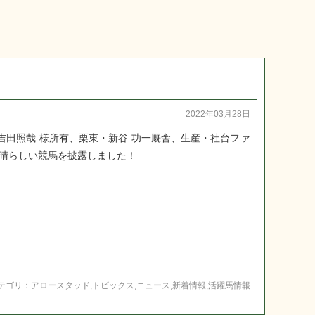
2022年03月28日
吉田照哉 様所有、栗東・新谷 功一厩舎、生産・社台ファ
晴らしい競馬を披露しました！
テゴリ：
アロースタッド
,
トピックス
,
ニュース
,
新着情報
,
活躍馬情報