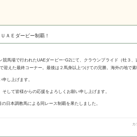
・ＵＡＥダービー制覇！
ン競馬場で行われたUAEダービーｰG2にて、クラウンプライド（牡３、
えで迎えた最終コーナー。最後は２馬身以上つけての完勝。海外の地で素
い申し上げます。
、そして皆様からの応援をよろしくお願い申し上げます。
頭目の日本調教馬による同レース制覇を果たしました。
カ