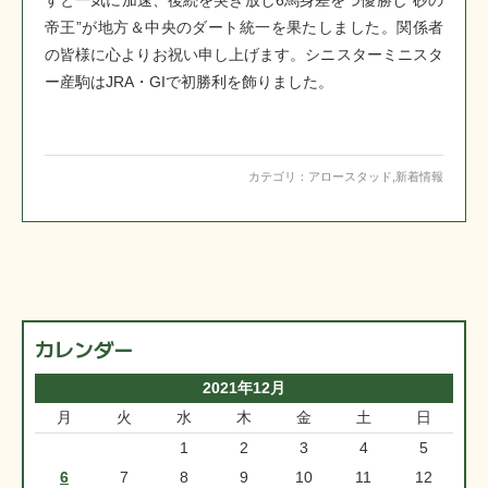
すと一気に加速、後続を突き放し6馬身差をつ優勝し“砂の
帝王”が地方＆中央のダート統一を果たしました。関係者
の皆様に心よりお祝い申し上げます。シニスターミニスタ
ー産駒はJRA・GIで初勝利を飾りました。
カテゴリ：
アロースタッド
,
新着情報
カレンダー
2021年12月
月
火
水
木
金
土
日
1
2
3
4
5
6
7
8
9
10
11
12