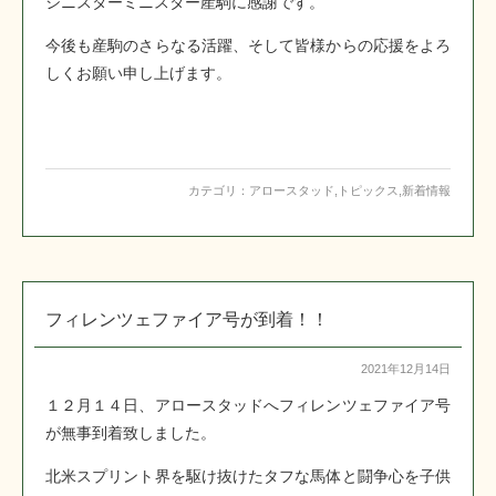
シニスターミニスター産駒に感謝です。
今後も産駒のさらなる活躍、そして皆様からの応援をよろ
しくお願い申し上げます。
カテゴリ：
アロースタッド
,
トピックス
,
新着情報
フィレンツェファイア号が到着！！
2021年12月14日
１２月１４日、アロースタッドへフィレンツェファイア号
が無事到着致しました。
北米スプリント界を駆け抜けたタフな馬体と闘争心を子供