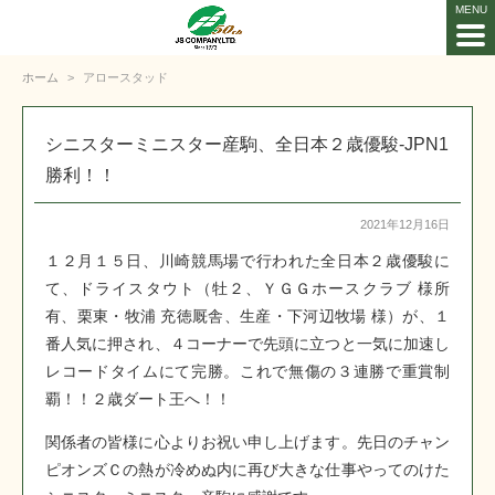
ホーム
アロースタッド
シニスターミニスター産駒、全日本２歳優駿-JPN1
勝利！！
2021年12月16日
１２月１５日、川崎競馬場で行われた全日本２歳優駿に
て、ドライスタウト（牡２、ＹＧＧホースクラブ 様所
有、栗東・牧浦 充徳厩舎、生産・下河辺牧場 様）が、１
番人気に押され、４コーナーで先頭に立つと一気に加速し
レコードタイムにて完勝。これで無傷の３連勝で重賞制
覇！！２歳ダート王へ！！
関係者の皆様に心よりお祝い申し上げます。先日のチャン
ピオンズＣの熱が冷めぬ内に再び大きな仕事やってのけた