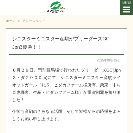
ホーム
アロースタッド
シニスターミニスター産駒がブリーダーズGC
Jpn3優勝！！
2025年08月29日
８月２８日、門別競馬場で行われたブリーダーズGC(Jpn
３・ダ２０００m)にて、シニスターミニスター産駒ライ
オットガール（牝５、ヒダカファーム様所有、栗東・中村
直也厩舎、生産・ヒダカフアーム様）が重賞制覇を飾りま
した！
今後も産駒のさらなる活躍、そして皆様からの応援をよろ
しくお願い申し上げます。