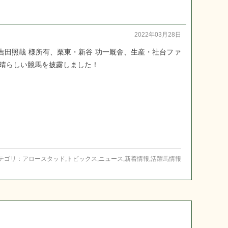
2022年03月28日
吉田照哉 様所有、栗東・新谷 功一厩舎、生産・社台ファ
晴らしい競馬を披露しました！
テゴリ：
アロースタッド
,
トピックス
,
ニュース
,
新着情報
,
活躍馬情報