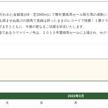
行われた金鯱賞(GⅡ・芝2000m)にて弊社繁殖馬セール取引馬の産
も踏ませぬ逃げの競馬で直線は持ったままのレコードで快勝！１勝ク
げますとともに、今後の更なるご活躍を祈念いたします。
母であるラヴァリーノ号は、２０１５年繁殖馬セールに上場され、㈱ク
2022年3月
火
水
木