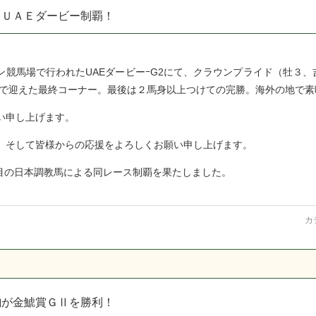
・ＵＡＥダービー制覇！
ン競馬場で行われたUAEダービーｰG2にて、クラウンプライド（牡３、
えで迎えた最終コーナー。最後は２馬身以上つけての完勝。海外の地で素
い申し上げます。
、そして皆様からの応援をよろしくお願い申し上げます。
頭目の日本調教馬による同レース制覇を果たしました。
カ
駒が金鯱賞ＧⅡを勝利！