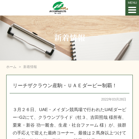
新着情報
ホーム
新着情報
リーチザクラウン産駒・ＵＡＥダービー制覇！
2022年03月28日
３月２６日、UAE・メイダン競馬場で行われたUAEダービ
ーｰG2にて、クラウンプライド（牡３、吉田照哉 様所有、
栗東・新谷 功一厩舎、生産・社台ファーム 様）が、抜群
の手応えで迎えた最終コーナー。最後は２馬身以上つけて