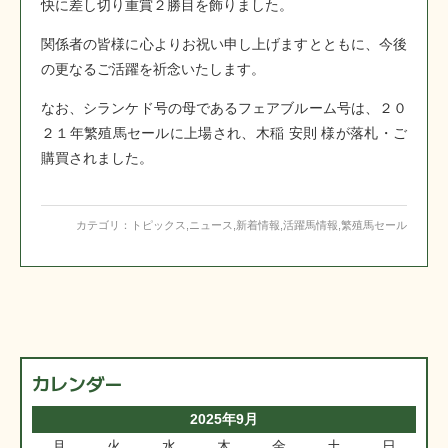
快に差し切り重賞２勝目を飾りました。
関係者の皆様に心よりお祝い申し上げますとともに、今後
の更なるご活躍を祈念いたします。
なお、シランケド号の母であるフェアブルーム号は、２０
２１年繁殖馬セールに上場され、木稲 安則 様が落札・ご
購買されました。
カテゴリ：
トピックス
,
ニュース
,
新着情報
,
活躍馬情報
,
繁殖馬セール
カレンダー
2025年9月
月
火
水
木
金
土
日