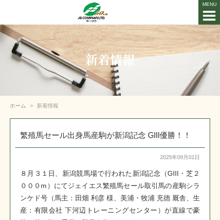
新着情報
ホーム
新着情報
繁殖馬セール出身馬産駒が新潟記念 GIII優勝！！
2025年09月01日
８月３１日、新潟競馬場で行われた新潟記念（GIII・芝２
０００m）にてジェイエス繁殖馬セール取引馬の産駒シラ
ンケド号（馬主：田畑 利彦 様、美浦・牧浦 充徳 厩舎、生
産：有限会社 下河辺トレーニングセンター）が直線で豪