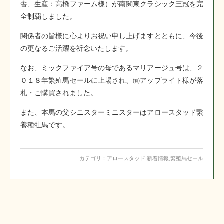
舎、生産：高橋ファーム様）が南関東クラシック三冠を完
全制覇しました。
関係者の皆様に心よりお祝い申し上げますとともに、今後
の更なるご活躍を祈念いたします。
なお、ミックファイア号の母であるマリアージュ号は、２
０１８年繁殖馬セールに上場され、㈲アップライト様が落
札・ご購買されました。
また、本馬の父シニスターミニスターはアロースタッド繋
養種牡馬です。
カテゴリ：
アロースタッド
,
新着情報
,
繁殖馬セール