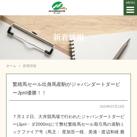
新着情報
ホーム
新着情報
繁殖馬セール出身馬産駒がジャパンダートダービ
ーJpnⅠ優勝！！
2023年07月13日
７月１２日、大井競馬場で行われたジャパンダートダービ
ー(JpnI・ダ2000m)にて弊社繁殖馬セール取引馬の産駒ミ
ックファイア号（馬主： 星加浩一様、美浦・渡辺和雄 厩