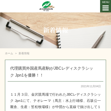
新着情報
ホーム
新着情報
代理購買外国産馬産駒がJBCレディスクラシッ
ク Jpn1を優勝！！
2021年11月04日
１１月３日、金沢競馬場で行われたJBCレディスクラシッ
ク
Jpn1
にて、テオレーマ（馬主：水上行雄様、石坂公一
厩舎、生産：笠松牧場様）が中団から直線で抜け出して１