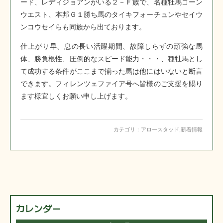
ード、レディジョアンがいる２－Ｆ族で、名種牡馬ゴーン
ウエスト、本邦Ｇ１勝ち馬のタイキフォーチュンやセイウ
ンコウセイらも同族から出ております。
仕上がり早、息の長い活躍期間、故障しらずの頑強な馬
体、勝負根性、圧倒的なスピード能力・・・、種牡馬とし
て成功する条件がここまで揃った馬は他にはいないと断言
できます。フィレンツェファイア号へ皆様のご支援を賜り
ます様宜しくお願い申し上げます。
カテゴリ：
アロースタッド
,
新着情報
カレンダー