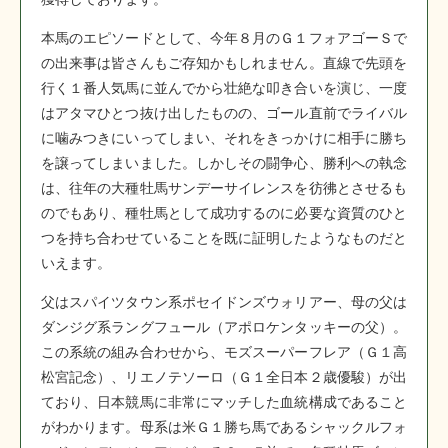
本馬のエピソードとして、今年８月のＧ１フォアゴーＳで
の出来事は皆さんもご存知かもしれません。直線で先頭を
行く１番人気馬に並んでから壮絶な叩き合いを演じ、一度
はアタマひとつ抜け出したものの、ゴール直前でライバル
に噛みつきにいってしまい、それをきっかけに相手に勝ち
を譲ってしまいました。しかしその闘争心、勝利への執念
は、往年の大種牡馬サンデーサイレンスを彷彿とさせるも
のでもあり、種牡馬として成功するのに必要な資質のひと
つを持ち合わせていることを既に証明したようなものだと
いえます。
父はスパイツタウン系ポセイドンズウォリアー、母の父は
ダンジグ系ラングフュール（アポロケンタッキーの父）。
この系統の組み合わせから、モズスーパーフレア（Ｇ１高
松宮記念）、リエノテソーロ（Ｇ１全日本２歳優駿）が出
ており、日本競馬に非常にマッチした血統構成であること
がわかります。母系は米Ｇ１勝ち馬であるシャックルフォ