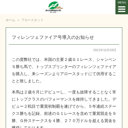
ホーム
アロースタッド
フィレンツェファイア号導入のお知らせ
2021年10月29日
この度弊社では、米国の主要２歳Ｇ１レース、シャンペン
Ｓ勝ち馬で、トップスプリンターのフィレンツェファイア
を購入し、来シーズンよりアロースタッドにて供用するこ
とと致しました。
本馬は２歳６月にデビューし、一度も故障することなく常
にトップクラスのパフォーマンスを維持してきました。デ
ビュー２戦目で重賞初制覇を遂げてから、５年連続ステー
クス勝ちを記録、前述のＧ１レースを含めて重賞競走を９
勝、Ｇ外ステークスを４勝、２７０万ドルを超える賞金を
獲得しております。