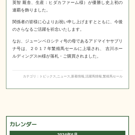
英智 厩舎、生産：ヒダカファーム様）が優勝し史上初の
連覇を飾りました。
関係者の皆様に心よりお祝い申し上げますとともに、今後
のさらなるご活躍を祈念いたします。
なお、ジューンベロシティ号の母であるアドマイヤサブリ
ナ号は、２０１７年繁殖馬セールに上場され、 吉川ホー
ルディングス㈱様が落札・ご購買されました。
カテゴリ：
トピックス
,
ニュース
,
新着情報
,
活躍馬情報
,
繁殖馬セール
カレンダー
2024年6月