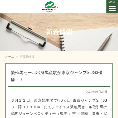
新着情報
ホーム
活躍馬情報
繁殖馬セール出身馬産駒が東京ジャンプS JG3優
勝！！
2024年06月24日
６月２２日、東京競馬場で行われた東京ジャンプS（JG
３・障３１１０m）にてジェイエス繁殖馬セール取引馬の
産駒ジューンベロシティ号（馬主： 吉川 潤様、栗東・武