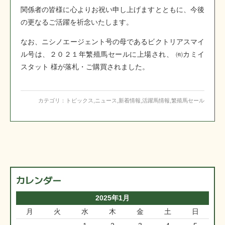
関係者の皆様に心よりお祝い申し上げますとともに、今後
の更なるご活躍を祈念いたします。
なお、ニシノエージェント号の母であるビクトリアスマイ
ル号は、２０２１年繁殖馬セールに上場され、 ㈲カミイ
スタット 様が落札・ご購買されました。
カテゴリ：
トピックス
,
ニュース
,
新着情報
,
活躍馬情報
,
繁殖馬セール
カレンダー
2025年1月
月
火
水
木
金
土
日