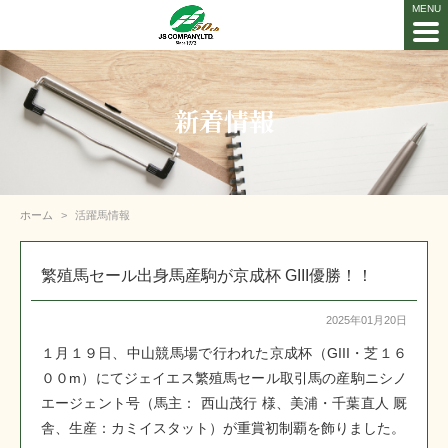
新着情報
ホーム
活躍馬情報
繁殖馬セール出身馬産駒が京成杯 GIII優勝！！
2025年01月20日
１月１９日、中山競馬場で行われた京成杯（GIII・芝１６
００m）にてジェイエス繁殖馬セール取引馬の産駒ニシノ
エージェント号（馬主： 西山茂行 様、美浦・千葉直人 厩
舎、生産：カミイスタット）が重賞初制覇を飾りました。