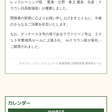
レッドレーシング様 、栗東・辻野 泰之 厩舎、生産：ク
ラウン日高牧場様）が優勝しました。
関係者の皆様に心よりお祝い申し上げますとともに、今後
のさらなるご活躍を祈念いたします。
なお、ディナースタ号の母であるラヴァリーノ号は、２０
１５年繁殖馬セールに上場され、 ㈱クラウン様が落札・
ご購買されました。
カテゴリ：
トピックス
,
ニュース
,
新着情報
,
活躍馬情報
,
繁殖馬セール
カレンダー
2026年3月