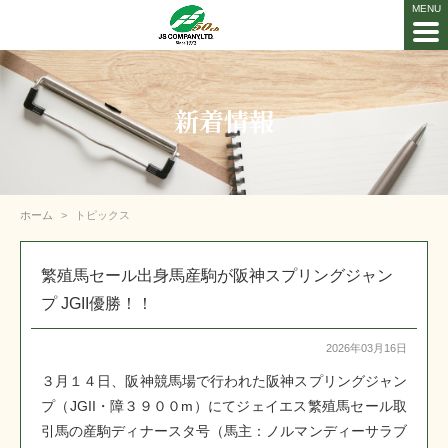
新着情報
ホーム
トピックス
繁殖馬セール出身馬産駒が阪神スプリングジャン
プ JGII優勝！！
2026年03月16日
３月１４日、阪神競馬場で行われた阪神スプリングジャン
プ（JGII・障３９００m）にてジェイエス繁殖馬セール取
引馬の産駒ディナースタ号（馬主：ノルマンディーサラブ