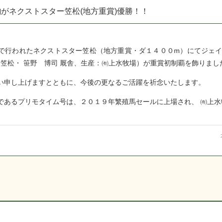
がネクストスター笠松(地方重賞)優勝！！
で行われたネクストスター笠松（地方重賞・ダ１４００m）にてジェ
 様、笠松・ 笹野 博司 厩舎、生産：㈲上水牧場）が重賞初制覇を飾りまし
い申し上げますとともに、今後の更なるご活躍を祈念いたします。
であるプリモタイム号は、２０１９年繁殖馬セールに上場され、 ㈲上