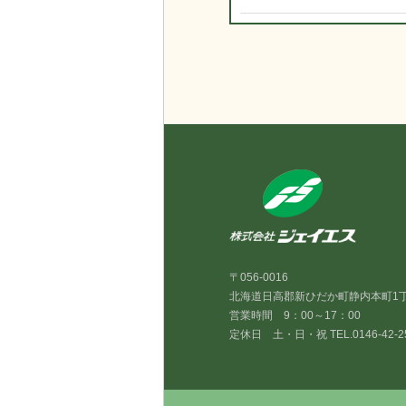
〒056-0016
北海道日高郡新ひだか町静内本町1丁
営業時間 9：00～17：00
定休日 土・日・祝 TEL.0146-42-2