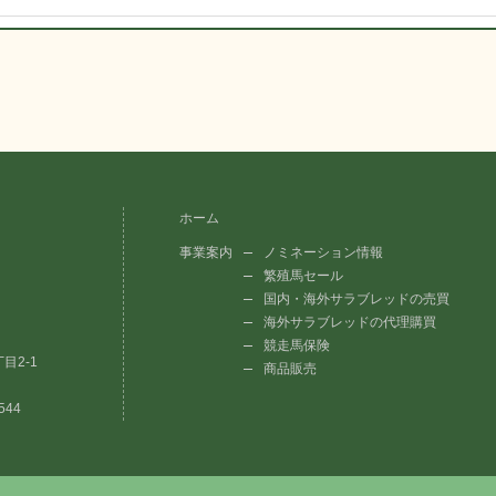
ホーム
事業案内
ノミネーション情報
繁殖馬セール
国内・海外サラブレッドの売買
海外サラブレッドの代理購買
競走馬保険
目2-1
商品販売
544