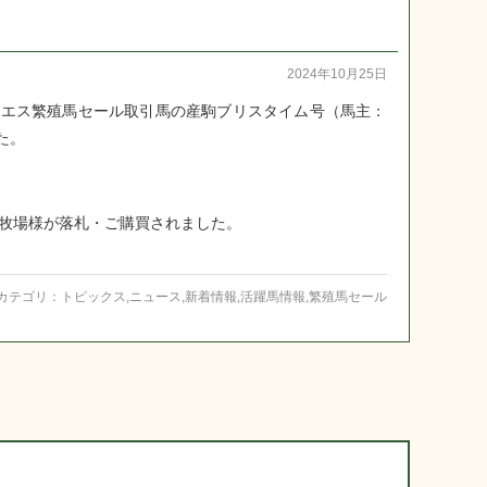
2024年10月25日
イエス繁殖馬セール取引馬の産駒ブリスタイム号（馬主：
た。
水牧場様が落札・ご購買されました。
カテゴリ：
トピックス
,
ニュース
,
新着情報
,
活躍馬情報
,
繁殖馬セール