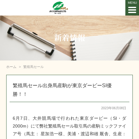
新着情報
ホーム
繁殖馬セール
繁殖馬セール出身馬産駒が東京ダービーSI優
勝！！
2023年06月08日
6月7日、大井競馬場で行われた東京ダービー（SI・ダ
2000m）にて弊社繁殖馬セール取引馬の産駒ミックファイ
ア号（馬主： 星加浩一様、美浦・渡辺和雄 厩舎、生産：