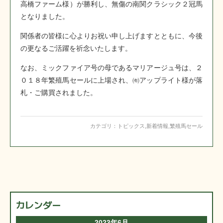
高橋ファーム様）が勝利し、無傷の南関クラシック２冠馬
となりました。
関係者の皆様に心よりお祝い申し上げますとともに、今後
の更なるご活躍を祈念いたします。
なお、ミックファイア号の母であるマリアージュ号は、２
０１８年繁殖馬セールに上場され、㈲アップライト様が落
札・ご購買されました。
カテゴリ：
トピックス
,
新着情報
,
繁殖馬セール
カレンダー
2023年6月