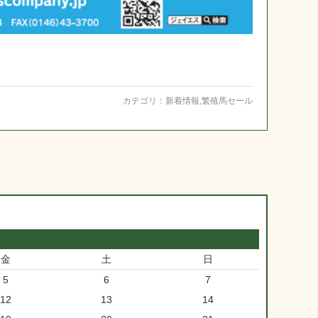
カテゴリ：
新着情報
,
繁殖馬セール
金
土
日
5
6
7
12
13
14