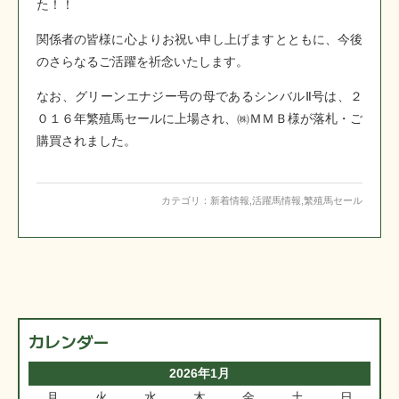
た！！
関係者の皆様に心よりお祝い申し上げますとともに、今後
のさらなるご活躍を祈念いたします。
なお、グリーンエナジー号の母であるシンバルⅡ号は、２
０１６年繁殖馬セールに上場され、㈱ＭＭＢ様が落札・ご
購買されました。
カテゴリ：
新着情報
,
活躍馬情報
,
繁殖馬セール
カレンダー
2026年1月
月
火
水
木
金
土
日