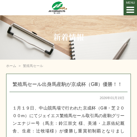
新着情報
ホーム
繁殖馬セール
繁殖馬セール出身馬産駒が京成杯（GⅢ）優勝！！
2026年01月19日
１月１９日、中山競馬場で行われた京成杯（GⅢ・芝２０
００m）にてジェイエス繁殖馬セール取引馬の産駒グリー
ンエナジー号（馬主：鈴江崇文 様、美浦・上原佑紀厩
舎、生産：辻牧場様）が優勝し重賞初制覇となりまし